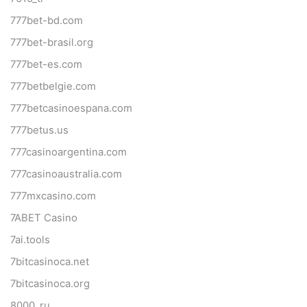
777bet-bd.com
777bet-brasil.org
777bet-es.com
777betbelgie.com
777betcasinoespana.com
777betus.us
777casinoargentina.com
777casinoaustralia.com
777mxcasino.com
7ABET Casino
7ai.tools
7bitcasinoca.net
7bitcasinoca.org
8000_ru