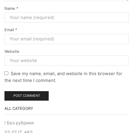
Name
*
Email
*
Website
Save my name, email, and website in this browser for
the next time I comment.
ALL CATEGORY
! Без рубрики
03_07_IT_AKS