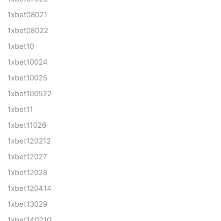
1xbet08021
1xbet08022
1xbet10
1xbet10024
1xbet10025
1xbet100522
1xbet11
1xbet11026
1xbet120212
1xbet12027
1xbet12028
1xbet120414
1xbet13029
1xbet140210