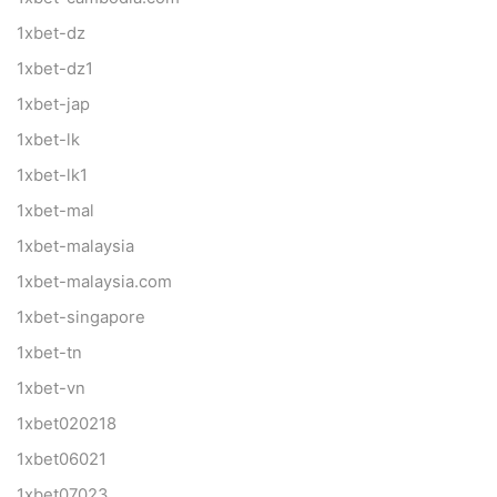
1xbet-dz
1xbet-dz1
1xbet-jap
1xbet-lk
1xbet-lk1
1xbet-mal
1xbet-malaysia
1xbet-malaysia.com
1xbet-singapore
1xbet-tn
1xbet-vn
1xbet020218
1xbet06021
1xbet07023