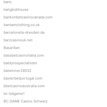
banc
bangkokhouse
bankonbetcasinocanada.com
bantamclothing.co.uk
barceloneta-dresden.de
barzcasinouk.net
Basaribet
bassbetcasinoitalia.com
batdynsspecialisten
batwinner28032
baxterbetportugal.com
bbetcasinoaustralia.com
bc-bdgame1
BC.GAME Casino Schweiz