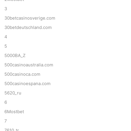
3
30betcasinosverige.com
30betdeutschland.com
4
5
5000BA_Z
500casinoaustralia.com
500casinoca.com
500casinoespana.com
5620_ru
6
6Mostbet
7
7610_tr