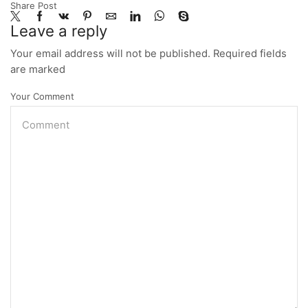
Share Post
Leave a reply
Your email address will not be published. Required fields
are marked
Your Comment