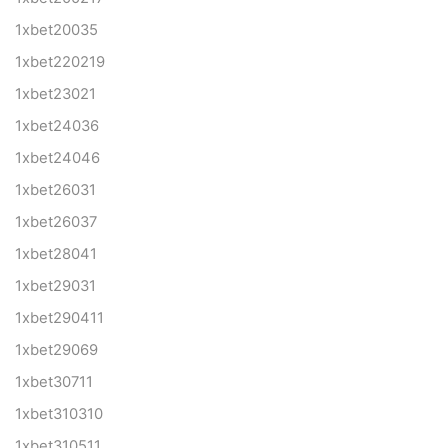
1xbet20035
1xbet220219
1xbet23021
1xbet24036
1xbet24046
1xbet26031
1xbet26037
1xbet28041
1xbet29031
1xbet290411
1xbet29069
1xbet30711
1xbet310310
1xbet310511