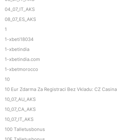
04_07_IT_AKS
08_07_ES_AKS
1
1-xbeti18034
1-xbetindia
1-xbetindia.com
1-xbetmorocco
10
10 Eur Zdarma Za Registraci Bez Vkladu: CZ Casina
10_07_AU_AKS
10_07_CA_AKS
10_07_IT_AKS
100 Talletusbonus
10E Talletusbonus