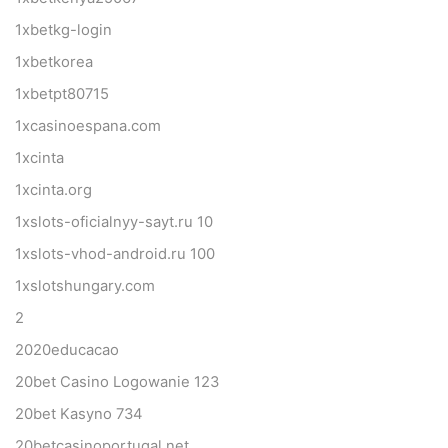
1xbetkg-login
1xbetkorea
1xbetpt80715
1xcasinoespana.com
1xcinta
1xcinta.org
1xslots-oficialnyy-sayt.ru 10
1xslots-vhod-android.ru 100
1xslotshungary.com
2
2020educacao
20bet Casino Logowanie 123
20bet Kasyno 734
20betcasinoportugal.net