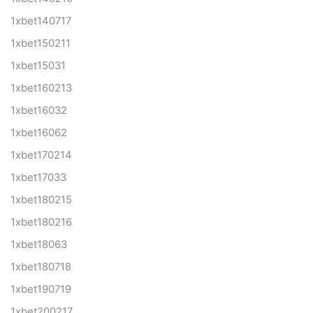
1xbet140717
1xbet150211
1xbet15031
1xbet160213
1xbet16032
1xbet16062
1xbet170214
1xbet17033
1xbet180215
1xbet180216
1xbet18063
1xbet180718
1xbet190719
1xbet200217