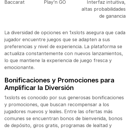
Baccarat
Play’n GO
Interfaz intuitiva,
altas probabilidades
de ganancia
La diversidad de opciones en 1xslots asegura que cada
jugador encuentre juegos que se adapten a sus
preferencias y nivel de experiencia. La plataforma se
actualiza constantemente con nuevos lanzamientos,
lo que mantiene la experiencia de juego fresca y
emocionante.
Bonificaciones y Promociones para
Amplificar la Diversión
1xslots es conocido por sus generosas bonificaciones
y promociones, que buscan recompensar a los
jugadores nuevos y leales. Entre las ofertas más
comunes se encuentran bonos de bienvenida, bonos
de depósito, giros gratis, programas de lealtad y