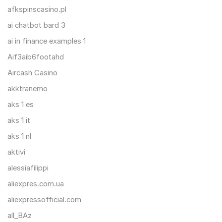
afkspinscasino.pl
ai chatbot bard 3
ai in finance examples 1
Aif3aib6footahd
Aircash Casino
akktranemo
aks 1 es
aks 1 it
aks 1 nl
aktivi
alessiafilippi
aliexpres.com.ua
aliexpressofficial.com
all_BAz