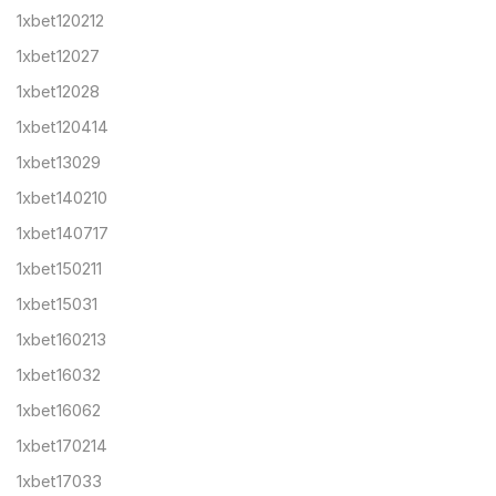
1xbet120212
1xbet12027
1xbet12028
1xbet120414
1xbet13029
1xbet140210
1xbet140717
1xbet150211
1xbet15031
1xbet160213
1xbet16032
1xbet16062
1xbet170214
1xbet17033