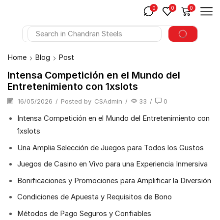
0
0
0
Search
SEARCH
input
Home
Blog
Post
Intensa Competición en el Mundo del
Entretenimiento con 1xslots
16/05/2026
/
Posted by
CSAdmin
/
33
/
0
Intensa Competición en el Mundo del Entretenimiento con
1xslots
Una Amplia Selección de Juegos para Todos los Gustos
Juegos de Casino en Vivo para una Experiencia Inmersiva
Bonificaciones y Promociones para Amplificar la Diversión
Condiciones de Apuesta y Requisitos de Bono
Métodos de Pago Seguros y Confiables