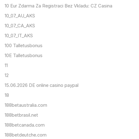
10 Eur Zdarma Za Registraci Bez Vkladu: CZ Casina
10_07_AU_AKS
10_07_CA_AKS
10_07_IT_AKS
100 Talletusbonus
10E Talletusbonus
11
12
15.06.2026 DE online casino paypal
18
188betaustralia.com
188betbrasil.net
188betcanada.com
188betdeutche.com