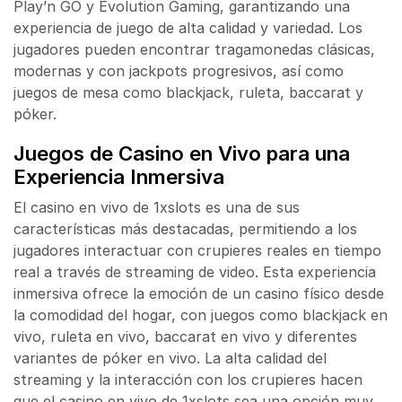
Play’n GO y Evolution Gaming, garantizando una
experiencia de juego de alta calidad y variedad. Los
jugadores pueden encontrar tragamonedas clásicas,
modernas y con jackpots progresivos, así como
juegos de mesa como blackjack, ruleta, baccarat y
póker.
Juegos de Casino en Vivo para una
Experiencia Inmersiva
El casino en vivo de 1xslots es una de sus
características más destacadas, permitiendo a los
jugadores interactuar con crupieres reales en tiempo
real a través de streaming de video. Esta experiencia
inmersiva ofrece la emoción de un casino físico desde
la comodidad del hogar, con juegos como blackjack en
vivo, ruleta en vivo, baccarat en vivo y diferentes
variantes de póker en vivo. La alta calidad del
streaming y la interacción con los crupieres hacen
que el casino en vivo de 1xslots sea una opción muy