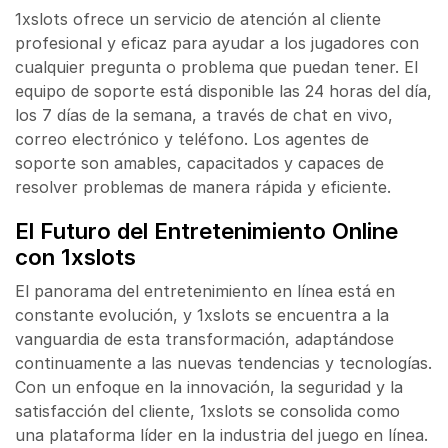
1xslots ofrece un servicio de atención al cliente
profesional y eficaz para ayudar a los jugadores con
cualquier pregunta o problema que puedan tener. El
equipo de soporte está disponible las 24 horas del día,
los 7 días de la semana, a través de chat en vivo,
correo electrónico y teléfono. Los agentes de
soporte son amables, capacitados y capaces de
resolver problemas de manera rápida y eficiente.
El Futuro del Entretenimiento Online
con 1xslots
El panorama del entretenimiento en línea está en
constante evolución, y 1xslots se encuentra a la
vanguardia de esta transformación, adaptándose
continuamente a las nuevas tendencias y tecnologías.
Con un enfoque en la innovación, la seguridad y la
satisfacción del cliente, 1xslots se consolida como
una plataforma líder en la industria del juego en línea.