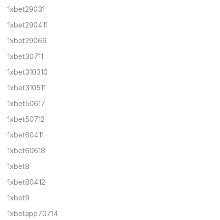
1xbet29031
1xbet290411
1xbet29069
1xbet30711
1xbet310310
1xbet310511
1xbet50617
1xbet50712
1xbet60411
1xbet60618
1xbet8
1xbet80412
1xbet9
1xbetapp70714