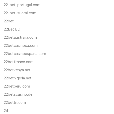
22-bet-portugal.com
22-bet-suomi.com
22bet
22Bet BD
22betaustralia.com
22betcasinoca.com
22betcasinoespana.com
22betfrance.com
22betkenya.net
22betnigeria.net
22betperu.com
22betscasino.de
22bettn.com
24