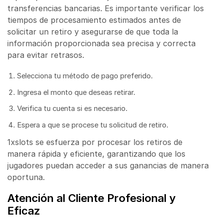
transferencias bancarias. Es importante verificar los
tiempos de procesamiento estimados antes de
solicitar un retiro y asegurarse de que toda la
información proporcionada sea precisa y correcta
para evitar retrasos.
Selecciona tu método de pago preferido.
Ingresa el monto que deseas retirar.
Verifica tu cuenta si es necesario.
Espera a que se procese tu solicitud de retiro.
1xslots se esfuerza por procesar los retiros de
manera rápida y eficiente, garantizando que los
jugadores puedan acceder a sus ganancias de manera
oportuna.
Atención al Cliente Profesional y
Eficaz