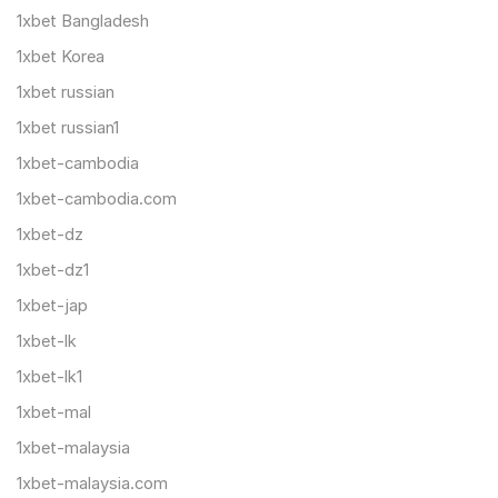
1xbet Bangladesh
1xbet Korea
1xbet russian
1xbet russian1
1xbet-cambodia
1xbet-cambodia.com
1xbet-dz
1xbet-dz1
1xbet-jap
1xbet-lk
1xbet-lk1
1xbet-mal
1xbet-malaysia
1xbet-malaysia.com