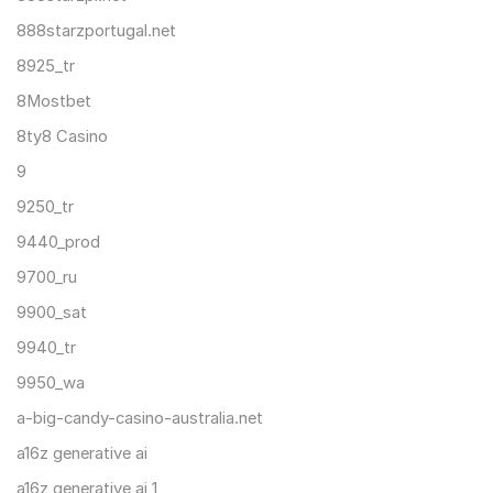
888starzportugal.net
8925_tr
8Mostbet
8ty8 Casino
9
9250_tr
9440_prod
9700_ru
9900_sat
9940_tr
9950_wa
a-big-candy-casino-australia.net
a16z generative ai
a16z generative ai 1