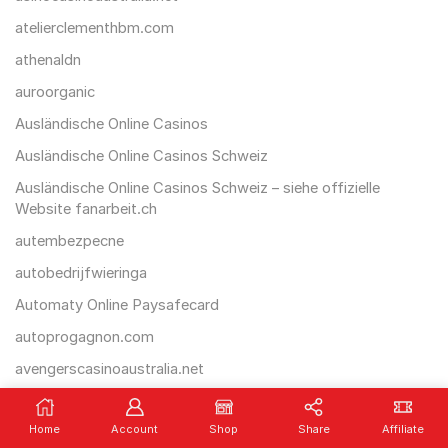
atelierclementhbm.com
athenaldn
auroorganic
Ausländische Online Casinos
Ausländische Online Casinos Schweiz
Ausländische Online Casinos Schweiz – siehe offizielle
Website fanarbeit.ch
autembezpecne
autobedrijfwieringa
Automaty Online Paysafecard
autoprogagnon.com
avengerscasinoaustralia.net
aviamasters-casinos
Home
Account
Shop
Share
Affiliate
aviamasters2.es