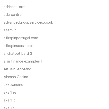
adriaanstorm
adurcentre
advancedgroupservices.co.uk
aesmuc
afkspinportugal.com
afkspinscasino.pl
ai chatbot bard 3
ai in finance examples 1
Aif3aib6footahd
Aircash Casino
akktranemo
aks 1 es
aks 1 it
aks 1 nl