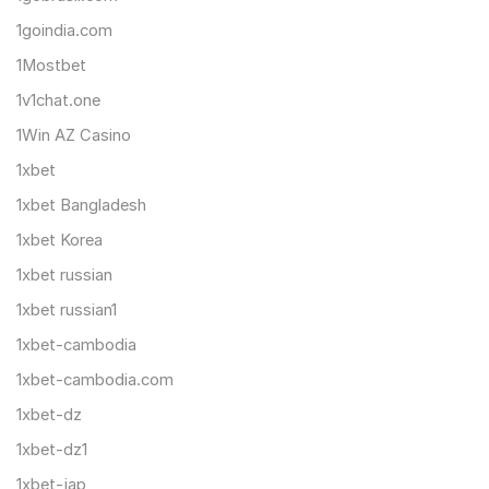
1goindia.com
1Mostbet
1v1chat.one
1Win AZ Casino
1xbet
1xbet Bangladesh
1xbet Korea
1xbet russian
1xbet russian1
1xbet-cambodia
1xbet-cambodia.com
1xbet-dz
1xbet-dz1
1xbet-jap