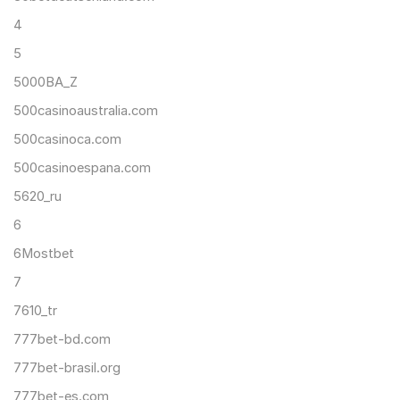
4
5
5000BA_Z
500casinoaustralia.com
500casinoca.com
500casinoespana.com
5620_ru
6
6Mostbet
7
7610_tr
777bet-bd.com
777bet-brasil.org
777bet-es.com