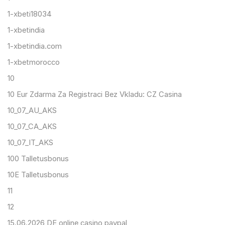
1-xbeti18034
1-xbetindia
1-xbetindia.com
1-xbetmorocco
10
10 Eur Zdarma Za Registraci Bez Vkladu: CZ Casina
10_07_AU_AKS
10_07_CA_AKS
10_07_IT_AKS
100 Talletusbonus
10E Talletusbonus
11
12
15.06.2026 DE online casino paypal