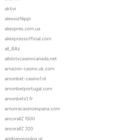
aktivi
alessiafilippi
aliexpres.com.ua
aliexpressofficial.com
all_BAz
allslotscasinocanada.net
amazon-casino.uk.com
amonbet-casino1.nl
amonbetportugal.com
amonbets1.fr
amunracasinoespana.com
ancorallZ 1500
ancorallZ 320
andrianopoulos.gr