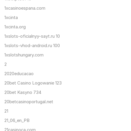
1xcasinoespana.com
1xcinta
1xcinta.org
1xslots-oficialnyy-sayt.ru 10
1xslots-vhod-android.ru 100
1xslotshungary.com
2
2020educacao
20bet Casino Logowanie 123
20bet Kasyno 734
20betcasinoportugal.net
21
21_06_en_PB
21casinoca.com