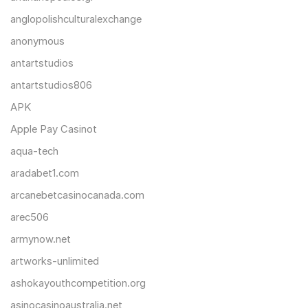
anglopolishculturalexchange
anonymous
antartstudios
antartstudios806
APK
Apple Pay Casinot
aqua-tech
aradabet1.com
arcanebetcasinocanada.com
arec506
armynow.net
artworks-unlimited
ashokayouthcompetition.org
asinocasinoaustralia.net