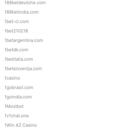
188betdeutche.com
188betindia.com
1bet-ci.com
1bet210218
1betargentina.com
1betdk.com
1betitalia.com
1betslovenija.com
1casino
1gobrasil.com
1goindia.com
1Mostbet
1v1chat.one
1Win AZ Casino