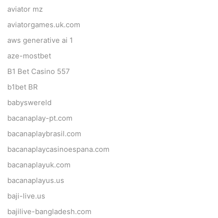
aviator mz
aviatorgames.uk.com
aws generative ai 1
aze-mostbet
B1 Bet Casino 557
b1bet BR
babyswereld
bacanaplay-pt.com
bacanaplaybrasil.com
bacanaplaycasinoespana.com
bacanaplayuk.com
bacanaplayus.us
baji-live.us
bajilive-bangladesh.com