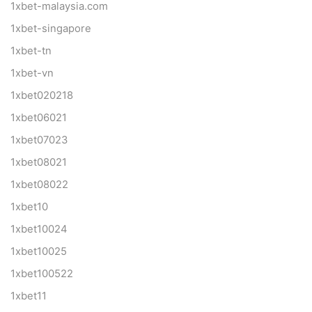
1xbet-malaysia.com
1xbet-singapore
1xbet-tn
1xbet-vn
1xbet020218
1xbet06021
1xbet07023
1xbet08021
1xbet08022
1xbet10
1xbet10024
1xbet10025
1xbet100522
1xbet11