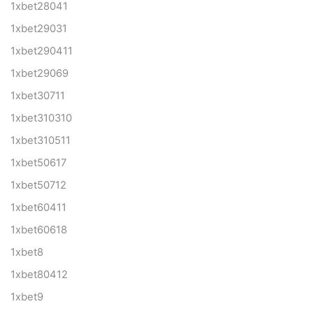
1xbet28041
1xbet29031
1xbet290411
1xbet29069
1xbet30711
1xbet310310
1xbet310511
1xbet50617
1xbet50712
1xbet60411
1xbet60618
1xbet8
1xbet80412
1xbet9