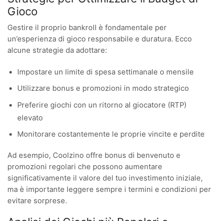
Gioco
Gestire il proprio bankroll è fondamentale per
un’esperienza di gioco responsabile e duratura. Ecco
alcune strategie da adottare:
Impostare un limite di spesa settimanale o mensile
Utilizzare bonus e promozioni in modo strategico
Preferire giochi con un ritorno al giocatore (RTP)
elevato
Monitorare costantemente le proprie vincite e perdite
Ad esempio, Coolzino offre bonus di benvenuto e
promozioni regolari che possono aumentare
significativamente il valore del tuo investimento iniziale,
ma è importante leggere sempre i termini e condizioni per
evitare sorprese.