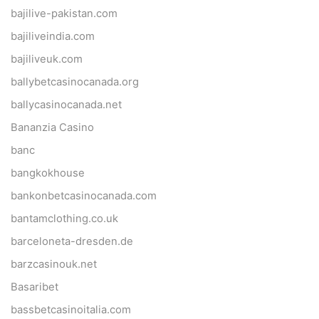
bajilive-pakistan.com
bajiliveindia.com
bajiliveuk.com
ballybetcasinocanada.org
ballycasinocanada.net
Bananzia Casino
banc
bangkokhouse
bankonbetcasinocanada.com
bantamclothing.co.uk
barceloneta-dresden.de
barzcasinouk.net
Basaribet
bassbetcasinoitalia.com