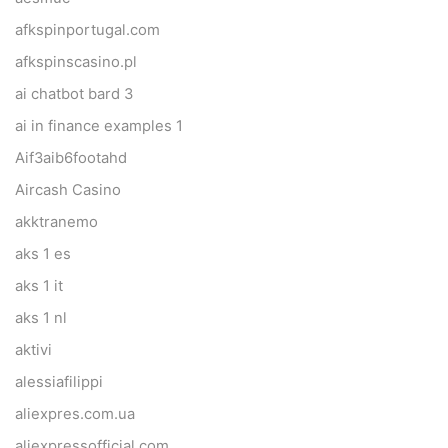
afkspinportugal.com
afkspinscasino.pl
ai chatbot bard 3
ai in finance examples 1
Aif3aib6footahd
Aircash Casino
akktranemo
aks 1 es
aks 1 it
aks 1 nl
aktivi
alessiafilippi
aliexpres.com.ua
aliexpressofficial.com