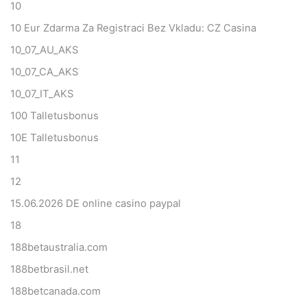
10
10 Eur Zdarma Za Registraci Bez Vkladu: CZ Casina
10_07_AU_AKS
10_07_CA_AKS
10_07_IT_AKS
100 Talletusbonus
10E Talletusbonus
11
12
15.06.2026 DE online casino paypal
18
188betaustralia.com
188betbrasil.net
188betcanada.com