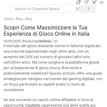
0
0
0
SEARCH
Search
input
Home
Blog
Blog
Scopri Come Massimizzare la Tua
Esperienza di Gioco Online in Italia
13/05/2025
/
Posted by
CSAdmin
/
51
Il mercato del gioco d’azzardo online in Italia ha registrato
una crescita esponenziale negli ultimi anni, con un
aumento del 25% nel numero di giocatori attivi solo
nell’ultimo anno. Ma come scegliere la piattaforma giusta
per un’esperienza di gioco sicura, divertente e
potenzialmente redditizia? Questo articolo offre una guida
strategica per navigare nel mondo del gaming digitale, con
un focus particolare su aspetti pratici e rischi da
considerare.
Se stai cercando un casinò online affidabile e ricco di
opportunità,
Coolzino
rappresenta una delle scelte più