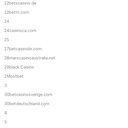
22betscasino.de
22bettn.com
24
24casinoca.com
25
27betcasinobr.com
28marscasinoaustralia.net
29black Casino
2Mostbet
3
30betcasinosverige.com
30betdeutschland.com
4
5