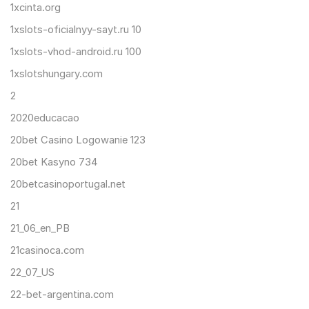
1xcinta.org
1xslots-oficialnyy-sayt.ru 10
1xslots-vhod-android.ru 100
1xslotshungary.com
2
2020educacao
20bet Casino Logowanie 123
20bet Kasyno 734
20betcasinoportugal.net
21
21_06_en_PB
21casinoca.com
22_07_US
22-bet-argentina.com