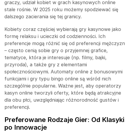
graczy, udział kobiet w grach kasynowych online
stale rośnie. W 2025 roku możemy spodziewać się
dalszego zacierania się tej granicy.
Kobiety coraz częściej wybierają gry kasynowe jako
formę relaksu i ucieczki od codzienności. Ich
preferencje mogą różnić się od preferencji mężczyzn
– często cenią sobie gry o przyjemnej grafice,
tematyce, która je interesuje (np. filmy, bajki,
przyroda), a także gry z elementami
społecznościowymi. Automaty online z bonusowymi
funkcjami i gry typu bingo online są wśród nich
szczególnie popularne. Ważne jest, aby operatorzy
kasyn online tworzyli oferty, które będą atrakcyjne
dla obu płci, uwzględniając różnorodność gustów i
preferencji.
Preferowane Rodzaje Gier: Od Klasyki
po Innowacje