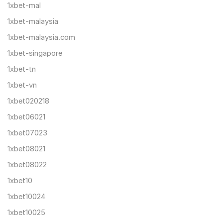
1xbet-mal
1xbet-malaysia
1xbet-malaysia.com
1xbet-singapore
1xbet-tn
1xbet-vn
1xbet020218
1xbet06021
1xbet07023
1xbet08021
1xbet08022
1xbet10
1xbet10024
1xbet10025