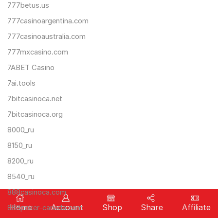
777betus.us
777casinoargentina.com
777casinoaustralia.com
777mxcasino.com
7ABET Casino
7ai.tools
7bitcasinoca.net
7bitcasinoca.org
8000_ru
8150_ru
8200_ru
8540_ru
888casinoca.com
Home
Account
Shop
Share
Affiliate
888poker-canada.com