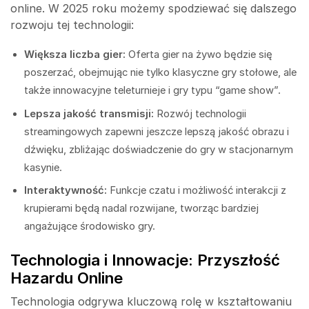
online. W 2025 roku możemy spodziewać się dalszego
rozwoju tej technologii:
Większa liczba gier:
Oferta gier na żywo będzie się
poszerzać, obejmując nie tylko klasyczne gry stołowe, ale
także innowacyjne teleturnieje i gry typu “game show”.
Lepsza jakość transmisji:
Rozwój technologii
streamingowych zapewni jeszcze lepszą jakość obrazu i
dźwięku, zbliżając doświadczenie do gry w stacjonarnym
kasynie.
Interaktywność:
Funkcje czatu i możliwość interakcji z
krupierami będą nadal rozwijane, tworząc bardziej
angażujące środowisko gry.
Technologia i Innowacje: Przyszłość
Hazardu Online
Technologia odgrywa kluczową rolę w kształtowaniu