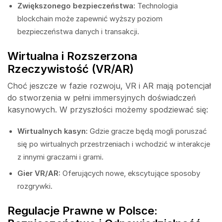
Zwiększonego bezpieczeństwa:
Technologia
blockchain może zapewnić wyższy poziom
bezpieczeństwa danych i transakcji.
Wirtualna i Rozszerzona
Rzeczywistość (VR/AR)
Choć jeszcze w fazie rozwoju, VR i AR mają potencjał
do stworzenia w pełni immersyjnych doświadczeń
kasynowych. W przyszłości możemy spodziewać się:
Wirtualnych kasyn:
Gdzie gracze będą mogli poruszać
się po wirtualnych przestrzeniach i wchodzić w interakcje
z innymi graczami i grami.
Gier VR/AR:
Oferujących nowe, ekscytujące sposoby
rozgrywki.
Regulacje Prawne w Polsce: