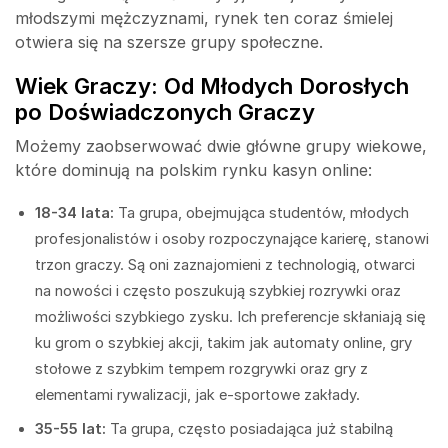
młodszymi mężczyznami, rynek ten coraz śmielej
otwiera się na szersze grupy społeczne.
Wiek Graczy: Od Młodych Dorosłych
po Doświadczonych Graczy
Możemy zaobserwować dwie główne grupy wiekowe,
które dominują na polskim rynku kasyn online:
18-34 lata:
Ta grupa, obejmująca studentów, młodych
profesjonalistów i osoby rozpoczynające karierę, stanowi
trzon graczy. Są oni zaznajomieni z technologią, otwarci
na nowości i często poszukują szybkiej rozrywki oraz
możliwości szybkiego zysku. Ich preferencje skłaniają się
ku grom o szybkiej akcji, takim jak automaty online, gry
stołowe z szybkim tempem rozgrywki oraz gry z
elementami rywalizacji, jak e-sportowe zakłady.
35-55 lat:
Ta grupa, często posiadająca już stabilną