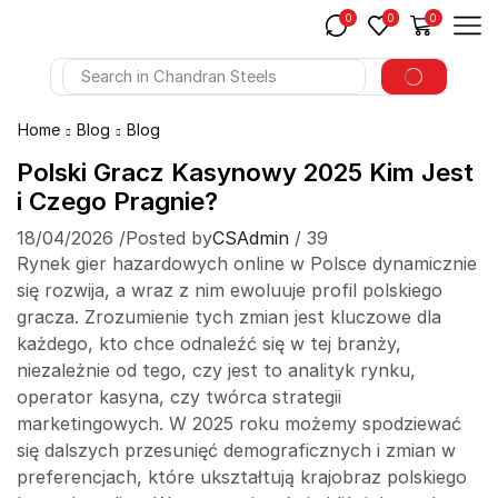
0
0
0
Search
SEARCH
input
Home
Blog
Blog
Polski Gracz Kasynowy 2025 Kim Jest
i Czego Pragnie?
18/04/2026
/
Posted by
CSAdmin
/
39
Rynek gier hazardowych online w Polsce dynamicznie
się rozwija, a wraz z nim ewoluuje profil polskiego
gracza. Zrozumienie tych zmian jest kluczowe dla
każdego, kto chce odnaleźć się w tej branży,
niezależnie od tego, czy jest to analityk rynku,
operator kasyna, czy twórca strategii
marketingowych. W 2025 roku możemy spodziewać
się dalszych przesunięć demograficznych i zmian w
preferencjach, które ukształtują krajobraz polskiego