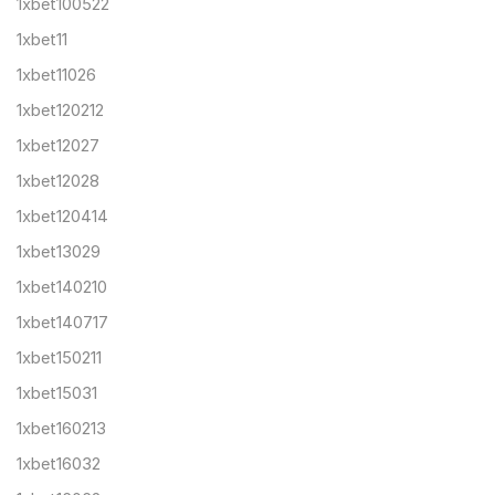
1xbet100522
1xbet11
1xbet11026
1xbet120212
1xbet12027
1xbet12028
1xbet120414
1xbet13029
1xbet140210
1xbet140717
1xbet150211
1xbet15031
1xbet160213
1xbet16032