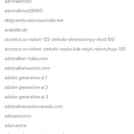
aaronallston2
aaronallston29065
abigcandycasinoaustralia.net
acabelle.de
acomics.ru~riobet-122-zerkalo-alternativnyy-vhod 100
acomics.ru~riobet-zerkalo-sayta-kak-nayti-rabotchuyu 100
admiralbet-italia.com
admiralbetaustria.com
adobe generative ai 1
adobe generative ai 2
adobe generative ai 3
adrenalinecasinocanada.com
adriaanstorm
adurcentre