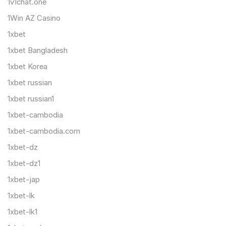
1v1chat.one
1Win AZ Casino
1xbet
1xbet Bangladesh
1xbet Korea
1xbet russian
1xbet russian1
1xbet-cambodia
1xbet-cambodia.com
1xbet-dz
1xbet-dz1
1xbet-jap
1xbet-lk
1xbet-lk1