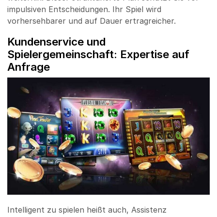
impulsiven Entscheidungen. Ihr Spiel wird
vorhersehbarer und auf Dauer ertragreicher.
Kundenservice und
Spielergemeinschaft: Expertise auf
Anfrage
Intelligent zu spielen heißt auch, Assistenz