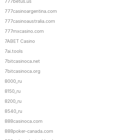
777betus.us
777casinoargentina.com
777casinoaustralia.com
777mxcasino.com
7ABET Casino
7ai.tools
7bitcasinoca.net
7bitcasinoca.org
8000_ru
8150_ru
8200_ru
8540_ru
888casinoca.com
888poker-canada.com