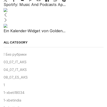
Spotify: Music And Podcasts Ap...
Ein Kalender-Widget von Golden...
ALL CATEGORY
! Без рубрики
03_07_IT_AKS
04_07_IT_AKS
08_07_ES_AKS
1
1-xbeti18034
1-xbetindia