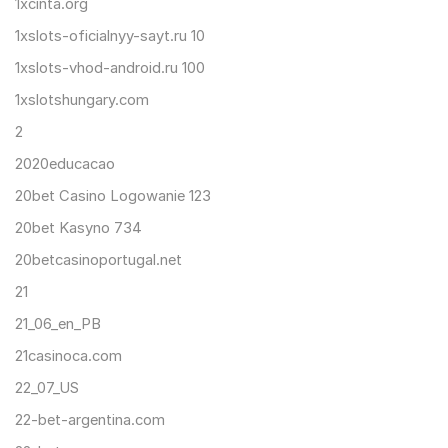
1xcinta.org
1xslots-oficialnyy-sayt.ru 10
1xslots-vhod-android.ru 100
1xslotshungary.com
2
2020educacao
20bet Casino Logowanie 123
20bet Kasyno 734
20betcasinoportugal.net
21
21_06_en_PB
21casinoca.com
22_07_US
22-bet-argentina.com