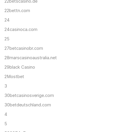
22betscasino.de
22bettn.com
24
24casinoca.com
25
27betcasinobr.com
28marscasinoaustralia.net
29black Casino
2Mostbet
3
30betcasinosverige.com
30betdeutschland.com
4
5