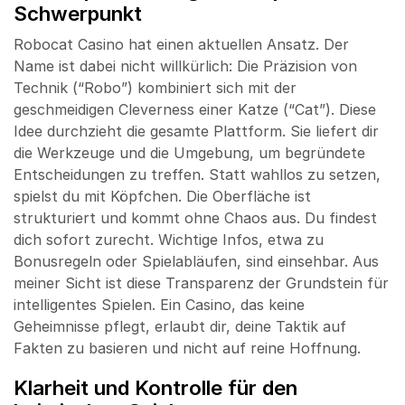
Schwerpunkt
Robocat Casino hat einen aktuellen Ansatz. Der
Name ist dabei nicht willkürlich: Die Präzision von
Technik (“Robo”) kombiniert sich mit der
geschmeidigen Cleverness einer Katze (“Cat”). Diese
Idee durchzieht die gesamte Plattform. Sie liefert dir
die Werkzeuge und die Umgebung, um begründete
Entscheidungen zu treffen. Statt wahllos zu setzen,
spielst du mit Köpfchen. Die Oberfläche ist
strukturiert und kommt ohne Chaos aus. Du findest
dich sofort zurecht. Wichtige Infos, etwa zu
Bonusregeln oder Spielabläufen, sind einsehbar. Aus
meiner Sicht ist diese Transparenz der Grundstein für
intelligentes Spielen. Ein Casino, das keine
Geheimnisse pflegt, erlaubt dir, deine Taktik auf
Fakten zu basieren und nicht auf reine Hoffnung.
Klarheit und Kontrolle für den