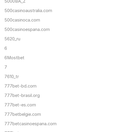
5000BA_Z
500casinoaustralia.com
500casinoca.com
500casinoespana.com
5620_ru
6
6Mostbet
7
7610_tr
777bet-bd.com
777bet-brasil.org
777bet-es.com
777betbelgie.com
777betcasinoespana.com