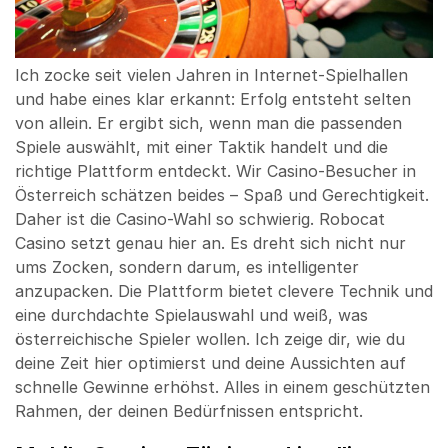
Ich zocke seit vielen Jahren in Internet-Spielhallen
und habe eines klar erkannt: Erfolg entsteht selten
von allein. Er ergibt sich, wenn man die passenden
Spiele auswählt, mit einer Taktik handelt und die
richtige Plattform entdeckt. Wir Casino-Besucher in
Österreich schätzen beides – Spaß und Gerechtigkeit.
Daher ist die Casino-Wahl so schwierig. Robocat
Casino setzt genau hier an. Es dreht sich nicht nur
ums Zocken, sondern darum, es intelligenter
anzupacken. Die Plattform bietet clevere Technik und
eine durchdachte Spielauswahl und weiß, was
österreichische Spieler wollen. Ich zeige dir, wie du
deine Zeit hier optimierst und deine Aussichten auf
schnelle Gewinne erhöhst. Alles in einem geschützten
Rahmen, der deinen Bedürfnissen entspricht.