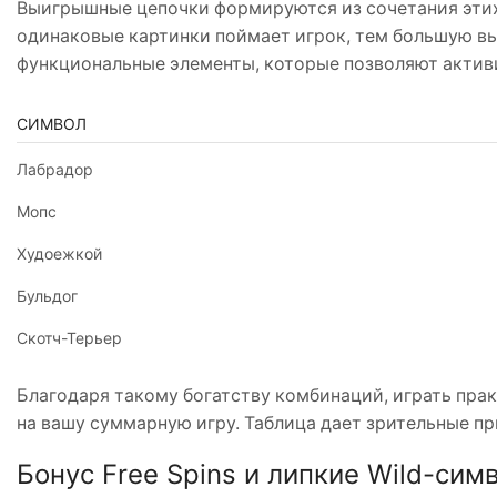
Выигрышные цепочки формируются из сочетания этих
одинаковые картинки поймает игрок, тем большую вып
функциональные элементы, которые позволяют актив
СИМВОЛ
Лабрадор
Мопс
Худоежкой
Бульдог
Скотч-Терьер
Благодаря такому богатству комбинаций, играть пра
на вашу суммарную игру. Таблица дает зрительные 
Бонус Free Spins и липкие Wild-сим