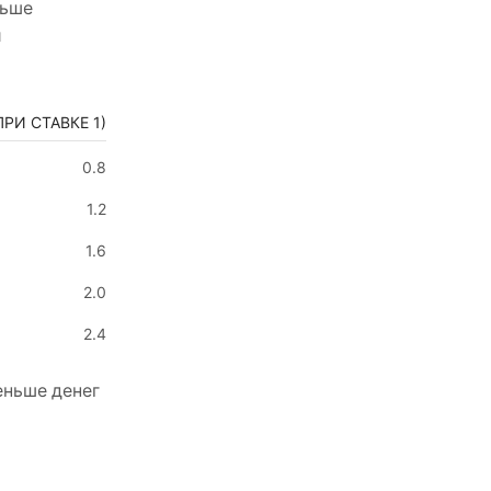
льше
1xbet russian
и
1xbet russian1
1xbet-cambodia
РИ СТАВКЕ 1)
1xbet-cambodia.com
1xbet-dz
0.8
1xbet-dz1
1.2
1xbet-jap
1.6
1xbet-lk
2.0
1xbet-lk1
2.4
1xbet-mal
1xbet-malaysia
еньше денег
1xbet-malaysia.com
1xbet-singapore
1xbet-tn