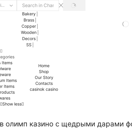
SEARCH
Bakery
Brass
Copper
Wooden
Decors
SS
tegories
s Items
Home
elware
Shop
eware
Our Story
ium Items
Contacts
r Items
casinok casino
Products
wares
e
Show less
в олимп казино с щедрыми дарами ф