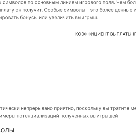
 символов по основным линиям игрового поля. Чем бо
лату он получит. Особые символы – это более ценные 
ировать бонусы или увеличить выигрыш.
КОЭФФИЦИЕНТ ВЫПЛАТЫ (П
ктически непрерывано приятно, поскольку вы тратите м
примеры потенциализаций полученных выигрышей
волы