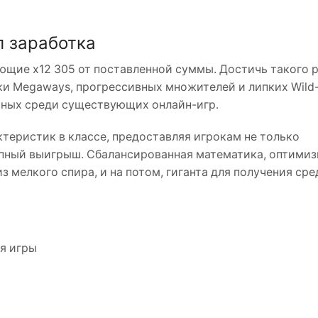
л заработка
щие x12 305 от поставленной суммы. Достичь такого р
и Megaways, прогрессивных множителей и липких Wild
ьных среди существующих онлайн-игр.
теристик в классе, предоставляя игрокам не только
упный выигрыш. Сбалансированная математика, оптими
 мелкого спира, и на потом, гиганта для получения сре
я игры