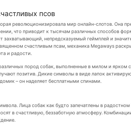
частливых псов
торая революционизировала мир онлайн-слотов. Она пр
ении, что приводит к тысячам различных способов фо
т захватывающий, непредсказуемый геймплей и значит
священном счастливым псам, механика Megaways раскр
та и радости.
азличных пород собак, выполненные в милом и ярком с
злучают позитив. Дикие символы в виде лапок активиру
домик – он наделяет бесплатными спинами.
мвола. Лица собак как будто запечатлены в радостном
носят в счастливую, беззаботную атмосферу. Комбинац
дение.