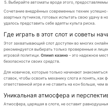
Выбирайте автоматы вроде этого, предоставляемы
Сочетание внедрённых современных техник успешно 
азартных путников, готовых испытать свою удачу в но
удалось представить себе адепты культа риска.
Где играть в этот слот и советы н
Этот захватывающий слот доступен во многих онлайн-
рекомендуется выбирать только проверенные и лице
игровой политици.
Олимп казино
– это надежное мест
безопасности своих средств.
Для новичков, которые только начинают знакомиться
ставок, чтобы освоить механику слота и понять, ка
ответственной игре и не ставить на кон больше, чем 
Уникальная атмосфера и перспекти
Атмосфера, царящая в слоте, не оставит равнодушны