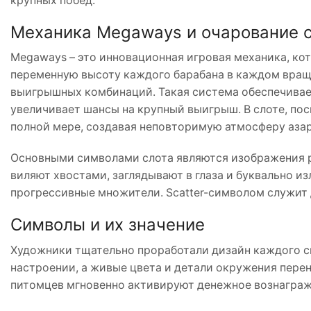
крупных побед.
Механика Megaways и очарование с
Megaways – это инновационная игровая механика, ко
переменную высоту каждого барабана в каждом вращ
выигрышных комбинаций. Такая система обеспечивае
увеличивает шансы на крупный выигрыш. В слоте, по
полной мере, создавая неповторимую атмосферу азар
Основными символами слота являются изображения р
виляют хвостами, заглядывают в глаза и буквально и
прогрессивные множители. Scatter-символом служит 
Символы и их значение
Художники тщательно проработали дизайн каждого си
настроении, а живые цвета и детали окружения пере
питомцев мгновенно активируют денежное вознаграж