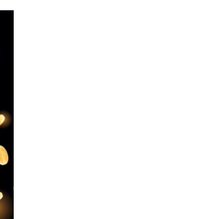
! Без рубрики
03_07_IT_AKS
04_07_IT_AKS
08_07_ES_AKS
1
1-xbeti18034
1-xbetindia
1-xbetindia.com
1-xbetmorocco
10
10 Eur Zdarma Za Registraci Bez Vkladu:
CZ Casina
10_07_AU_AKS
10_07_CA_AKS