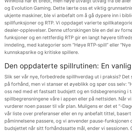
WinRolla har et bredt, men nøye utvalgt utvalg fra de alle
og Evolution Gaming. Dette lærte oss et viktig grunnsetni
ukjente maskiner, ble vi anbefalt om å gå dypere inn i bibli
spillfunksjoner og RTP. Vi oppdaget varierte spillkategor
dealer-opplevelser. Denne utforskingen ble en del av forn
funksjoner og en rettferdig RTP gir en langt høyere tilfredss
inndeling, med kategorier som “Høye RTP-spill” eller “Nye 
kunnskapsrike og kritiske spillere.
Den oppdaterte spillrutinen: En vanli
Slik ser vår nye, forbedrede spillhverdag ut i praksis? Det 
på forhånd, men vi stanser et øyeblikk og spør oss selv: “Har
oss ned med et fastsatt budsjett og en tidsbegrensning i ta
spillbegrensningene våre i appen eller på nettsiden. Når vi
vurderer noen passer til vår plan. Muligens er det et “-Dagens
vår liste over preferanser eller en ny anbefalt tittel, basert 
påminnelsene passere, og vi anvender pause-funksjonen om 
budsjettet når sitt forhåndssatte mål, ender vi sessionen.