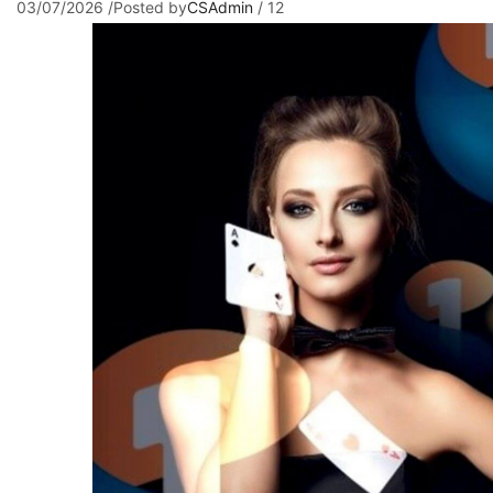
03/07/2026
/
Posted by
CSAdmin
/
12