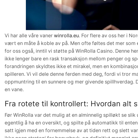
Vi har alle våre vaner
winrolla.eu
. For flere av oss her i N
vært en måte å koble av på. Men ofte føltes det mer som e
for oss også, inntil vi støtte på WinRolla Casino. Denne he
ikke lenger bare en rask transaksjon mellom penger og spen
forandringen skyldtes ikke et mirakel, men en kombinasjon
spilleren. Vi vil dele denne ferden med deg, fordi vi tror 
oppmuntring til en sunnere og mer givende spillhverdag. Det
en vane.
Fra rotete til kontrollert: Hvordan alt 
Før WinRolla var det mulig at en alminnelig spilløkt se slik
egentlig å ha en oversikt, og spilte på automatikk til ente
satt igjen med en fornemmelse av at tiden rett og slett var