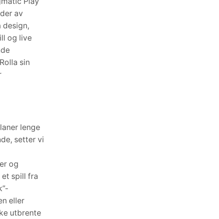
gmatic Play
1xbet180216
gder av
å design,
1xbet18063
l og live
1xbet180718
nde
1xbet190719
Rolla sin
r
1xbet200217
1xbet20035
1xbet220219
1xbet23021
planer lenge
de, setter vi
1xbet24036
1xbet24046
jer og
1xbet26031
et spill fra
k”-
1xbet26037
n eller
1xbet28041
kke utbrente