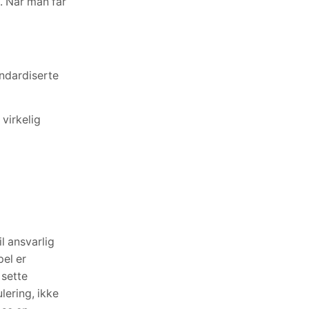
. Når man får
1xbet-vn
1xbet020218
1xbet06021
andardiserte
1xbet07023
1xbet08021
 virkelig
1xbet08022
1xbet10
1xbet10024
1xbet10025
1xbet100522
l ansvarlig
1xbet11
pel er
1xbet11026
 sette
lering, ikke
1xbet120212