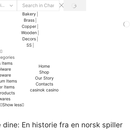
SEARCH
Bakery
Brass
Copper
Wooden
Decors
SS
tegories
s Items
Home
elware
Shop
eware
Our Story
ium Items
Contacts
r Items
casinok casino
Products
wares
e
Show less
ine: En historie fra en norsk spiller