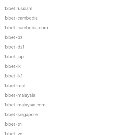
1xbet russian1
1xbet-cambodia
1xbet-cambodia.com
1xbet-dz
1xbet-dz1
1xbet-jap
1xbet-lk
1xbet-lk1
1xbet-mal
1xbet-malaysia
1xbet-malaysia.com
1xbet-singapore
1xbet-tn
1xbet-vn