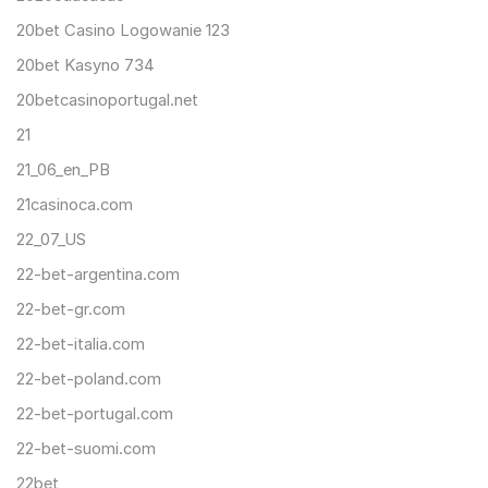
20bet Casino Logowanie 123
20bet Kasyno 734
20betcasinoportugal.net
21
21_06_en_PB
21casinoca.com
22_07_US
22-bet-argentina.com
22-bet-gr.com
22-bet-italia.com
22-bet-poland.com
22-bet-portugal.com
22-bet-suomi.com
22bet