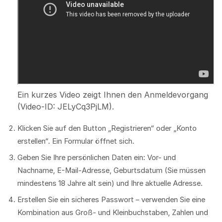
Ein kurzes Video zeigt Ihnen den Anmeldevorgang
(Video-ID: JELyCq3PjLM).
Klicken Sie auf den Button „Registrieren“ oder „Konto
erstellen“. Ein Formular öffnet sich.
Geben Sie Ihre persönlichen Daten ein: Vor- und
Nachname, E-Mail-Adresse, Geburtsdatum (Sie müssen
mindestens 18 Jahre alt sein) und Ihre aktuelle Adresse.
Erstellen Sie ein sicheres Passwort – verwenden Sie eine
Kombination aus Groß- und Kleinbuchstaben, Zahlen und