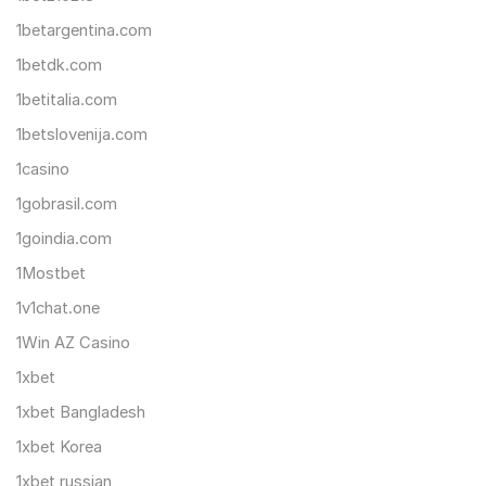
1betargentina.com
1betdk.com
1betitalia.com
1betslovenija.com
1casino
1gobrasil.com
1goindia.com
1Mostbet
1v1chat.one
1Win AZ Casino
1xbet
1xbet Bangladesh
1xbet Korea
1xbet russian