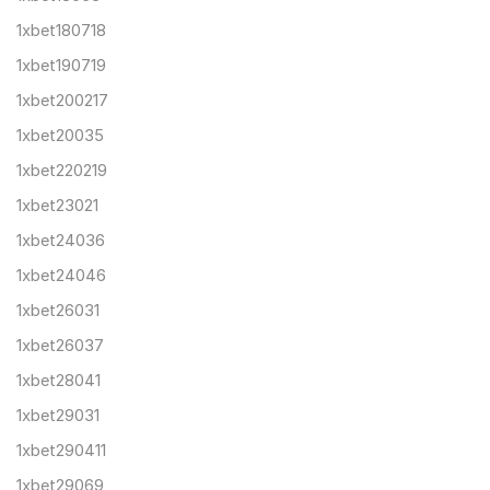
1xbet180718
1xbet190719
1xbet200217
1xbet20035
1xbet220219
1xbet23021
1xbet24036
1xbet24046
1xbet26031
1xbet26037
1xbet28041
1xbet29031
1xbet290411
1xbet29069