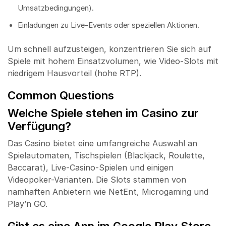
Umsatzbedingungen).
Einladungen zu Live-Events oder speziellen Aktionen.
Um schnell aufzusteigen, konzentrieren Sie sich auf
Spiele mit hohem Einsatzvolumen, wie Video-Slots mit
niedrigem Hausvorteil (hohe RTP).
Common Questions
Welche Spiele stehen im Casino zur
Verfügung?
Das Casino bietet eine umfangreiche Auswahl an
Spielautomaten, Tischspielen (Blackjack, Roulette,
Baccarat), Live-Casino-Spielen und einigen
Videopoker-Varianten. Die Slots stammen von
namhaften Anbietern wie NetEnt, Microgaming und
Play’n GO.
Gibt es eine App im Google Play Store