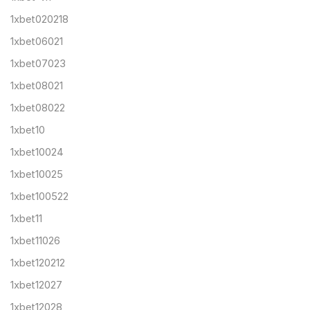
1xbet020218
1xbet06021
1xbet07023
1xbet08021
1xbet08022
1xbet10
1xbet10024
1xbet10025
1xbet100522
1xbet11
1xbet11026
1xbet120212
1xbet12027
1xbet12028