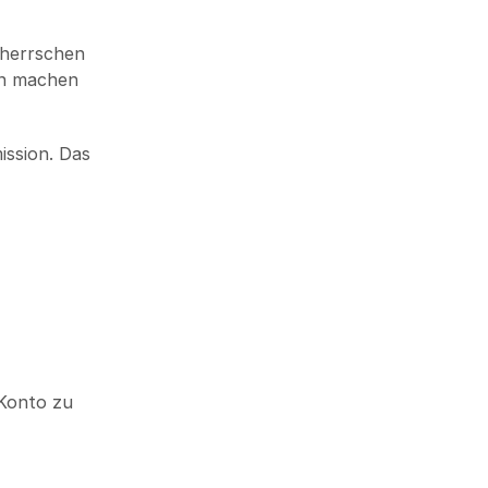
1
 herrschen
1-xbeti18034
ben machen
1-xbetindia
1-xbetindia.com
ission. Das
1-xbetmorocco
10
10 Eur Zdarma Za Registraci Bez Vkladu:
CZ Casina
10_07_AU_AKS
10_07_CA_AKS
10_07_IT_AKS
 Konto zu
100 Talletusbonus
10E Talletusbonus
11