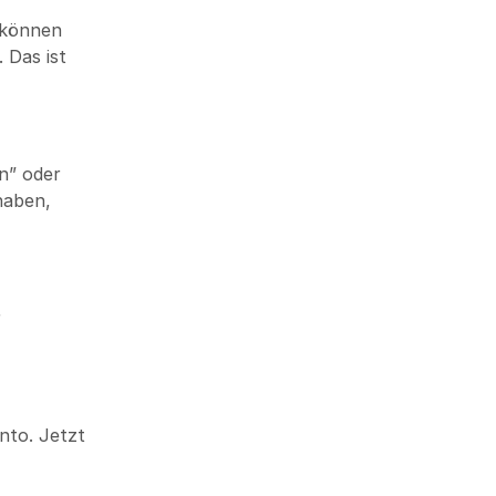
e können
12
 Das ist
15.06.2026 DE online casino paypal
18
188betaustralia.com
n” oder
188betbrasil.net
 haben,
188betcanada.com
188betdeutche.com
188betindia.com
r
1bet-ci.com
1bet210218
1betargentina.com
nto. Jetzt
1betdk.com
1betitalia.com