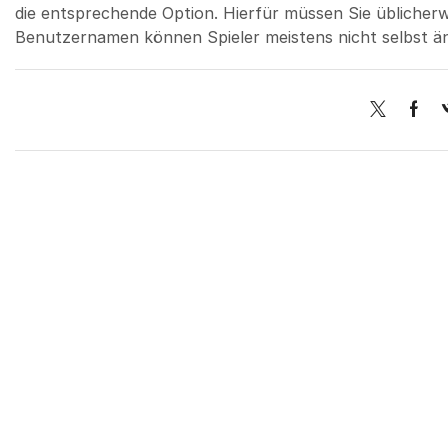
die entsprechende Option. Hierfür müssen Sie üblicher
Benutzernamen können Spieler meistens nicht selbst änd