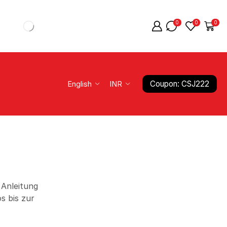
0
0
0
Coupon: CSJ222
English
INR
ALL CATEGORY
! Без рубрики
 Anleitung
03_07_IT_AKS
s bis zur
04_07_IT_AKS
08_07_ES_AKS