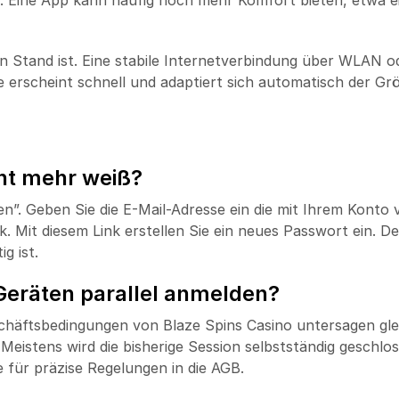
n Stand ist. Eine stabile Internetverbindung über WLAN o
te erscheint schnell und adaptiert sich automatisch der Gr
ht mehr weiß?
n”. Geben Sie die E-Mail-Adresse ein die mit Ihrem Konto
k. Mit diesem Link erstellen Sie ein neues Passwort ein. D
g ist.
 Geräten parallel anmelden?
schäftsbedingungen von Blaze Spins Casino untersagen gle
Meistens wird die bisherige Session selbstständig geschl
 für präzise Regelungen in die AGB.