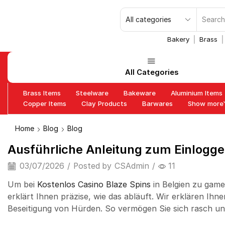
Bakery
Brass
All Categories
Brass Items
Steelware
Bakeware
Aluminium Items
Copper Items
Clay Products
Barwares
Show more
Home
Blog
Blog
Ausführliche Anleitung zum Einloggen
03/07/2026
/
Posted by
CSAdmin
/
11
Um bei
Kostenlos Casino Blaze Spins
in Belgien zu game
erklärt Ihnen präzise, wie das abläuft. Wir erklären Ihne
Beseitigung von Hürden. So vermögen Sie sich rasch un