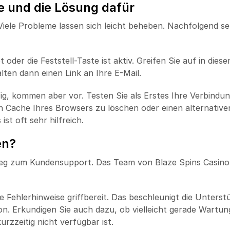
 und die Lösung dafür
 Viele Probleme lassen sich leicht beheben. Nachfolgend se
t oder die Feststell-Taste ist aktiv. Greifen Sie auf in diese
lten dann einen Link an Ihre E-Mail.
ig, kommen aber vor. Testen Sie als Erstes Ihre Verbindu
den Cache Ihres Browsers zu löschen oder einen alternativ
st oft sehr hilfreich.
en?
 Weg zum Kundensupport. Das Team von Blaze Spins Casino
e Fehlerhinweise griffbereit. Das beschleunigt die Unterst
on. Erkundigen Sie auch dazu, ob vielleicht gerade Wartun
zzeitig nicht verfügbar ist.