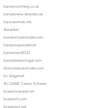
bantamclothing.co.uk
barceloneta-dresden.de
barzcasinouk.net
Basaribet
bassbetcasinoitalia.com
batdynsspecialisten
batwinner28032
baxterbetportugal.com
bbetcasinoaustralia.com
bc-bdgame1
BC.GAME Casino Schweiz
bcasinocanada.net
bcasinofi.com
bcasinonz.net