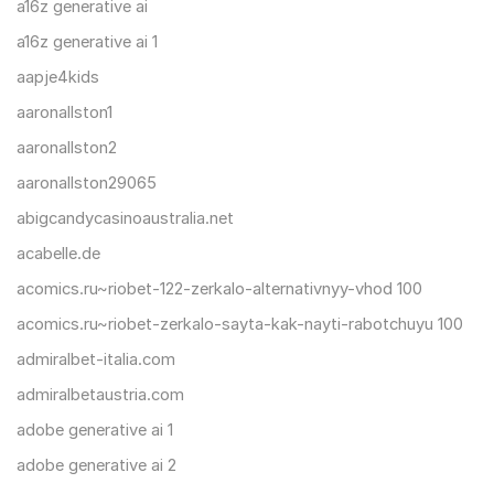
a16z generative ai
a16z generative ai 1
aapje4kids
aaronallston1
aaronallston2
aaronallston29065
abigcandycasinoaustralia.net
acabelle.de
acomics.ru~riobet-122-zerkalo-alternativnyy-vhod 100
acomics.ru~riobet-zerkalo-sayta-kak-nayti-rabotchuyu 100
admiralbet-italia.com
admiralbetaustria.com
adobe generative ai 1
adobe generative ai 2