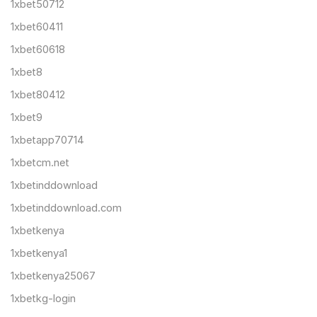
1xbet50712
1xbet60411
1xbet60618
1xbet8
1xbet80412
1xbet9
1xbetapp70714
1xbetcm.net
1xbetinddownload
1xbetinddownload.com
1xbetkenya
1xbetkenya1
1xbetkenya25067
1xbetkg-login