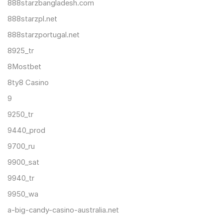
888starzbangladesh.com
888starzpl.net
888starzportugal.net
8925_tr
8Mostbet
8ty8 Casino
9
9250_tr
9440_prod
9700_ru
9900_sat
9940_tr
9950_wa
a-big-candy-casino-australia.net