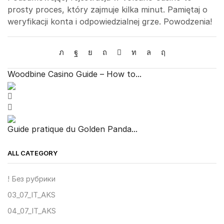
prosty proces, który zajmuje kilka minut. Pamiętaj o
weryfikacji konta i odpowiedzialnej grze. Powodzenia!
Woodbine Casino Guide – How to...
Guide pratique du Golden Panda...
ALL CATEGORY
! Без рубрики
03_07_IT_AKS
04_07_IT_AKS