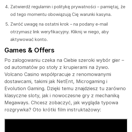
Zatwierdź regulamin i politykę prywatności – pamiętaj, że
od tego momentu obowiązują Cię warunki kasyna.
Zwróć uwagę na ostatni krok – na podany e-mail
otrzymasz link weryfikacyjny. Kliknij w niego, aby
aktywować konto.
Games & Offers
Po zalogowaniu czeka na Ciebie szeroki wybór gier –
od automatów po stoły z krupierami na żywo.
Volcano Casino współpracuje z renomowanymi
dostawcami, takimi jak NetEnt, Microgaming i
Evolution Gaming. Dzięki temu znajdziesz tu zarówno
klasyczne sloty, jak i nowoczesne gry z mechaniką
Megaways. Chcesz zobaczyć, jak wygląda typowa
rozgrywka? Oto krótki film instruktażowy: