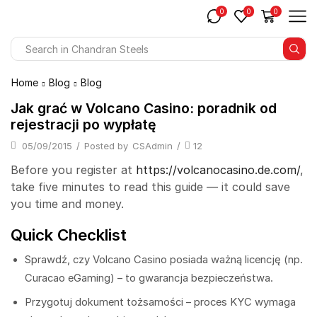
0
0
0
Search
input
Home
Blog
Blog
Jak grać w Volcano Casino: poradnik od
rejestracji po wypłatę
05/09/2015
/
Posted by
CSAdmin
/
12
Before you register at
https://volcanocasino.de.com/
,
take five minutes to read this guide — it could save
you time and money.
Quick Checklist
Sprawdź, czy Volcano Casino posiada ważną licencję (np.
Curacao eGaming) – to gwarancja bezpieczeństwa.
Przygotuj dokument tożsamości – proces KYC wymaga