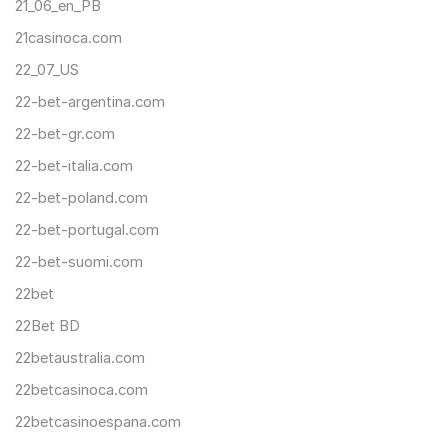
21_06_en_PB
21casinoca.com
22_07_US
22-bet-argentina.com
22-bet-gr.com
22-bet-italia.com
22-bet-poland.com
22-bet-portugal.com
22-bet-suomi.com
22bet
22Bet BD
22betaustralia.com
22betcasinoca.com
22betcasinoespana.com