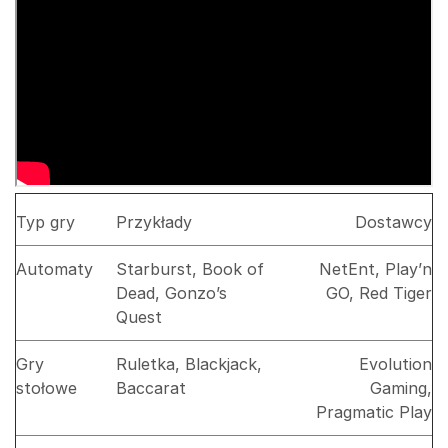
Typ gry
Przykłady
Dostawcy
Automaty
Starburst, Book of
NetEnt, Play’n
Dead, Gonzo’s
GO, Red Tiger
Quest
Gry
Ruletka, Blackjack,
Evolution
stołowe
Baccarat
Gaming,
Pragmatic Play