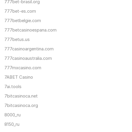
777bet-brasil.org
777bet-es.com
777betbelgie.com
777betcasinoespana.com
777betus.us
777casinoargentina.com
777casinoaustralia.com
777mxcasino.com
7ABET Casino
7ai.tools
7bitcasinoca.net
7bitcasinoca.org
8000_ru
8150_ru