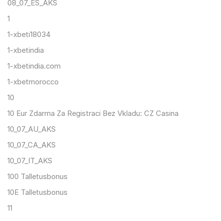
08_07_ES_AKS
1
1-xbeti18034
1-xbetindia
1-xbetindia.com
1-xbetmorocco
10
10 Eur Zdarma Za Registraci Bez Vkladu: CZ Casina
10_07_AU_AKS
10_07_CA_AKS
10_07_IT_AKS
100 Talletusbonus
10E Talletusbonus
11