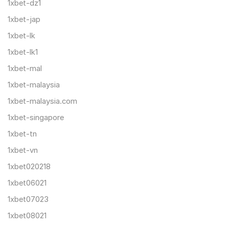
1xbet-dz1
1xbet-jap
1xbet-lk
1xbet-lk1
1xbet-mal
1xbet-malaysia
1xbet-malaysia.com
1xbet-singapore
1xbet-tn
1xbet-vn
1xbet020218
1xbet06021
1xbet07023
1xbet08021