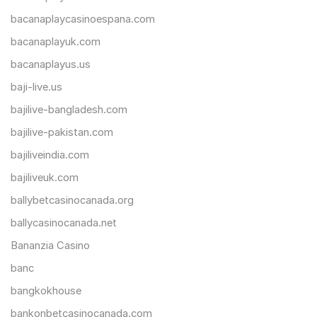
bacanaplaycasinoespana.com
bacanaplayuk.com
bacanaplayus.us
baji-live.us
bajilive-bangladesh.com
bajilive-pakistan.com
bajiliveindia.com
bajiliveuk.com
ballybetcasinocanada.org
ballycasinocanada.net
Bananzia Casino
banc
bangkokhouse
bankonbetcasinocanada.com