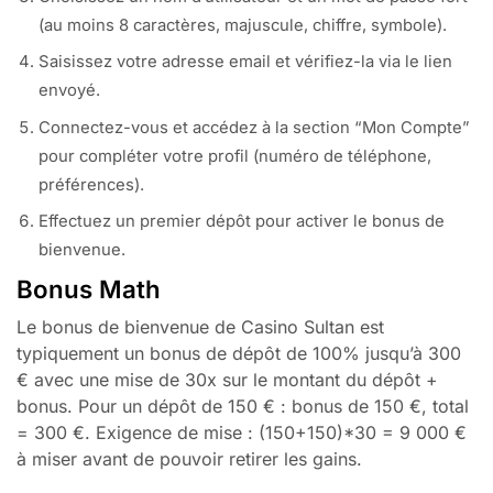
(au moins 8 caractères, majuscule, chiffre, symbole).
Saisissez votre adresse email et vérifiez-la via le lien
envoyé.
Connectez-vous et accédez à la section “Mon Compte”
pour compléter votre profil (numéro de téléphone,
préférences).
Effectuez un premier dépôt pour activer le bonus de
bienvenue.
Bonus Math
Le bonus de bienvenue de Casino Sultan est
typiquement un bonus de dépôt de 100% jusqu’à 300
€ avec une mise de 30x sur le montant du dépôt +
bonus. Pour un dépôt de 150 € : bonus de 150 €, total
= 300 €. Exigence de mise : (150+150)*30 = 9 000 €
à miser avant de pouvoir retirer les gains.