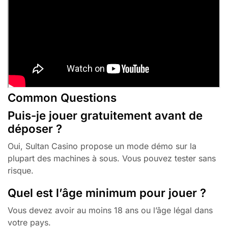
Common Questions
Puis-je jouer gratuitement avant de
déposer ?
Oui, Sultan Casino propose un mode démo sur la
plupart des machines à sous. Vous pouvez tester sans
risque.
Quel est l’âge minimum pour jouer ?
Vous devez avoir au moins 18 ans ou l’âge légal dans
votre pays.