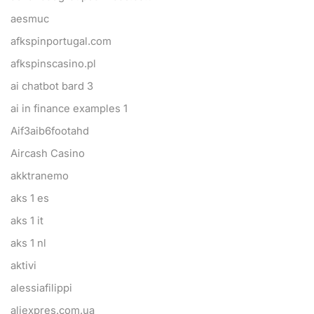
aesmuc
afkspinportugal.com
afkspinscasino.pl
ai chatbot bard 3
ai in finance examples 1
Aif3aib6footahd
Aircash Casino
akktranemo
aks 1 es
aks 1 it
aks 1 nl
aktivi
alessiafilippi
aliexpres.com.ua