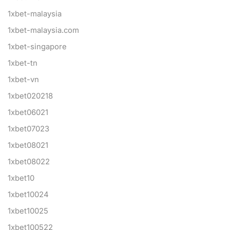
1xbet-malaysia
1xbet-malaysia.com
1xbet-singapore
1xbet-tn
1xbet-vn
1xbet020218
1xbet06021
1xbet07023
1xbet08021
1xbet08022
1xbet10
1xbet10024
1xbet10025
1xbet100522