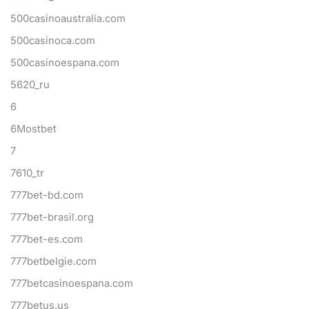
500casinoaustralia.com
500casinoca.com
500casinoespana.com
5620_ru
6
6Mostbet
7
7610_tr
777bet-bd.com
777bet-brasil.org
777bet-es.com
777betbelgie.com
777betcasinoespana.com
777betus.us