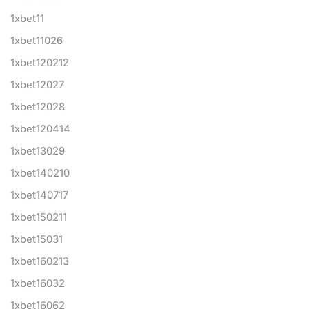
1xbet11
1xbet11026
1xbet120212
1xbet12027
1xbet12028
1xbet120414
1xbet13029
1xbet140210
1xbet140717
1xbet150211
1xbet15031
1xbet160213
1xbet16032
1xbet16062