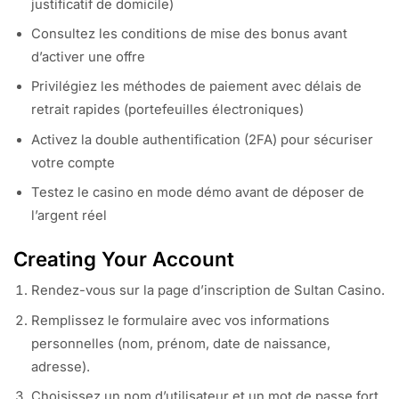
justificatif de domicile)
Consultez les conditions de mise des bonus avant
d’activer une offre
Privilégiez les méthodes de paiement avec délais de
retrait rapides (portefeuilles électroniques)
Activez la double authentification (2FA) pour sécuriser
votre compte
Testez le casino en mode démo avant de déposer de
l’argent réel
Creating Your Account
Rendez-vous sur la page d’inscription de Sultan Casino.
Remplissez le formulaire avec vos informations
personnelles (nom, prénom, date de naissance,
adresse).
Choisissez un nom d’utilisateur et un mot de passe fort