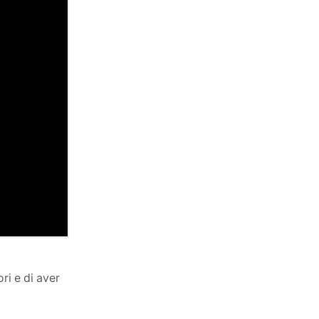
1xbet-vn
1xbet020218
1xbet06021
1xbet07023
1xbet08021
1xbet08022
1xbet10
1xbet10024
1xbet10025
1xbet100522
1xbet11
ri e di aver
1xbet11026
1xbet120212