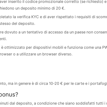
ver inserito il codice promozionale corretto (se richiesto) e 
chiedono un deposito minimo di 20 €.
etato la verifica KYC e di aver rispettato i requisiti di sco
stesso del deposito.
e dovuto a un tentativo di accesso da un paese non consent
nti.
 è ottimizzato per dispositivi mobili e funziona come una P
rowser o a utilizzare un browser diverso.
, ma in genere è di circa 10-20 € per le carte e i portafogli
 bonus?
ti dal deposito, a condizione che siano soddisfatti tutti i r