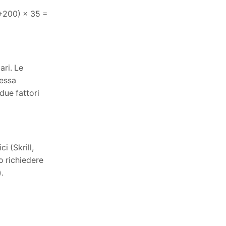
1bet210218
0+200) × 35 =
1betargentina.com
1betdk.com
1betitalia.com
1betslovenija.com
ari. Le
tessa
1casino
due fattori
1gobrasil.com
1goindia.com
1Mostbet
i (Skrill,
1v1chat.one
o richiedere
1Win AZ Casino
.
1xbet
1xbet Bangladesh
1xbet Korea