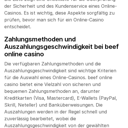
der Sicherheit und des Kundenservice eines Online-
Casinos. Es ist wichtig, diese Aspekte sorgfältig zu
prüfen, bevor man sich für ein Online-Casino
entscheidet.
Zahlungsmethoden und
Auszahlungsgeschwindigkeit bei beef
online casino
Die verfügbaren Zahlungsmethoden und die
Auszahlungsgeschwindigkeit sind wichtige Kriterien
für die Auswahl eines Online-Casinos. beef online
casino bietet eine Vielzahl von sicheren und
bequemen Zahlungsmethoden an, darunter
Kreditkarten (Visa, Mastercard), E-Wallets (PayPal,
Skrill, Neteller) und Banküberweisungen. Die
Auszahlungen werden in der Regel schnell und
zuverlässig bearbeitet, wobei die
Auszahlungsgeschwindigkeit von der gewählten