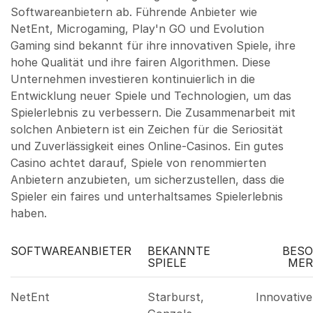
Softwareanbietern ab. Führende Anbieter wie
NetEnt, Microgaming, Play'n GO und Evolution
Gaming sind bekannt für ihre innovativen Spiele, ihre
hohe Qualität und ihre fairen Algorithmen. Diese
Unternehmen investieren kontinuierlich in die
Entwicklung neuer Spiele und Technologien, um das
Spielerlebnis zu verbessern. Die Zusammenarbeit mit
solchen Anbietern ist ein Zeichen für die Seriosität
und Zuverlässigkeit eines Online-Casinos. Ein gutes
Casino achtet darauf, Spiele von renommierten
Anbietern anzubieten, um sicherzustellen, dass die
Spieler ein faires und unterhaltsames Spielerlebnis
haben.
SOFTWAREANBIETER
BEKANNTE
BES
SPIELE
MER
NetEnt
Starburst,
Innovative