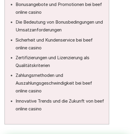
Bonusangebote und Promotionen bei beef
online casino
Die Bedeutung von Bonusbedingungen und
Umsatzanforderungen
Sicherheit und Kundenservice bei beef
online casino
Zertifizierungen und Lizenzierung als
Qualitätskriterien
Zahlungsmethoden und
Auszahlungsgeschwindigkeit bei beef
online casino
Innovative Trends und die Zukunft von beef
online casino