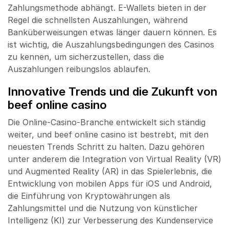
Zahlungsmethode abhängt. E-Wallets bieten in der
Regel die schnellsten Auszahlungen, während
Banküberweisungen etwas länger dauern können. Es
ist wichtig, die Auszahlungsbedingungen des Casinos
zu kennen, um sicherzustellen, dass die
Auszahlungen reibungslos ablaufen.
Innovative Trends und die Zukunft von
beef online casino
Die Online-Casino-Branche entwickelt sich ständig
weiter, und beef online casino ist bestrebt, mit den
neuesten Trends Schritt zu halten. Dazu gehören
unter anderem die Integration von Virtual Reality (VR)
und Augmented Reality (AR) in das Spielerlebnis, die
Entwicklung von mobilen Apps für iOS und Android,
die Einführung von Kryptowährungen als
Zahlungsmittel und die Nutzung von künstlicher
Intelligenz (KI) zur Verbesserung des Kundenservice