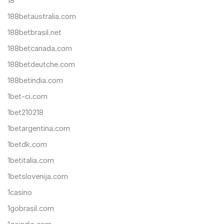
18
188betaustralia.com
188betbrasil.net
188betcanada.com
188betdeutche.com
188betindia.com
1bet-ci.com
1bet210218
1betargentina.com
1betdk.com
1betitalia.com
1betslovenija.com
1casino
1gobrasil.com