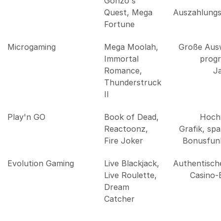
Gonzo's
Quest, Mega
Auszahlung
Fortune
Microgaming
Mega Moolah,
Große Aus
Immortal
progr
Romance,
J
Thunderstruck
II
Play'n GO
Book of Dead,
Hoch
Reactoonz,
Grafik, sp
Fire Joker
Bonusfun
Evolution Gaming
Live Blackjack,
Authentische
Live Roulette,
Casino-
Dream
Catcher