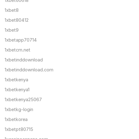
1xbet60618
1xbet8
1xbet80412
1xbet9
1xbetapp70714
1xbetcm.net
1xbetinddownload
1xbetinddownload.com
1xbetkenya
1xbetkenya1
1xbetkenya25067
1xbetkg-login
1xbetkorea
1xbetpt80715