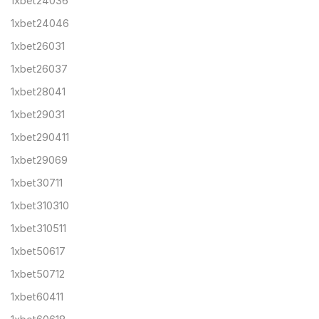
1xbet24036
1xbet24046
1xbet26031
1xbet26037
1xbet28041
1xbet29031
1xbet290411
1xbet29069
1xbet30711
1xbet310310
1xbet310511
1xbet50617
1xbet50712
1xbet60411