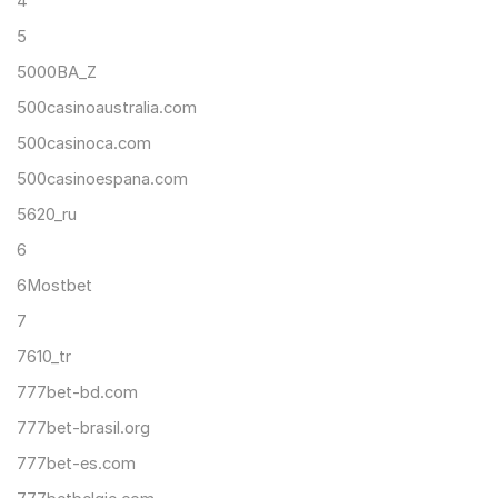
4
5
5000BA_Z
500casinoaustralia.com
500casinoca.com
500casinoespana.com
5620_ru
6
6Mostbet
7
7610_tr
777bet-bd.com
777bet-brasil.org
777bet-es.com