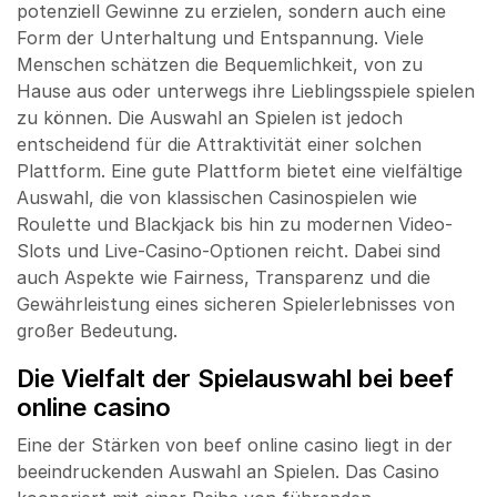
potenziell Gewinne zu erzielen, sondern auch eine
Form der Unterhaltung und Entspannung. Viele
Menschen schätzen die Bequemlichkeit, von zu
Hause aus oder unterwegs ihre Lieblingsspiele spielen
zu können. Die Auswahl an Spielen ist jedoch
entscheidend für die Attraktivität einer solchen
Plattform. Eine gute Plattform bietet eine vielfältige
Auswahl, die von klassischen Casinospielen wie
Roulette und Blackjack bis hin zu modernen Video-
Slots und Live-Casino-Optionen reicht. Dabei sind
auch Aspekte wie Fairness, Transparenz und die
Gewährleistung eines sicheren Spielerlebnisses von
großer Bedeutung.
Die Vielfalt der Spielauswahl bei beef
online casino
Eine der Stärken von beef online casino liegt in der
beeindruckenden Auswahl an Spielen. Das Casino