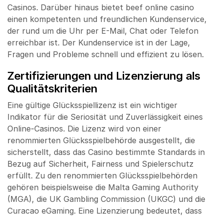
Casinos. Darüber hinaus bietet beef online casino
einen kompetenten und freundlichen Kundenservice,
der rund um die Uhr per E-Mail, Chat oder Telefon
erreichbar ist. Der Kundenservice ist in der Lage,
Fragen und Probleme schnell und effizient zu lösen.
Zertifizierungen und Lizenzierung als
Qualitätskriterien
Eine gültige Glücksspiellizenz ist ein wichtiger
Indikator für die Seriosität und Zuverlässigkeit eines
Online-Casinos. Die Lizenz wird von einer
renommierten Glücksspielbehörde ausgestellt, die
sicherstellt, dass das Casino bestimmte Standards in
Bezug auf Sicherheit, Fairness und Spielerschutz
erfüllt. Zu den renommierten Glücksspielbehörden
gehören beispielsweise die Malta Gaming Authority
(MGA), die UK Gambling Commission (UKGC) und die
Curacao eGaming. Eine Lizenzierung bedeutet, dass