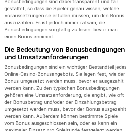
Bonusbedingungen sind dabei transparent und fair
gestaltet, so dass die Spieler genau wissen, welche
Voraussetzungen sie erfüllen müssen, um den Bonus
auszuzahlen. Es ist jedoch immer ratsam, die
Bonusbedingungen sorgfältig zu lesen, bevor man
einen Bonus annimmt.
Die Bedeutung von Bonusbedingungen
und Umsatzanforderungen
Bonusbedingungen sind ein wichtiger Bestandteil jedes
Online-Casino-Bonusangebots. Sie legen fest, wie der
Bonus umgesetzt werden muss, bevor er ausgezahlt
werden kann. Zu den typischen Bonusbedingungen
gehören eine Umsatzanforderung, die angibt, wie oft
der Bonusbetrag und/oder der Einzahlungsbetrag
umgesetzt werden muss, bevor der Bonus ausgezahlt
werden kann. Außerdem können bestimmte Spiele
vom Bonus ausgeschlossen sein, oder es kann ein
maximaler Einsatz pro Spielrunde festgelegt werden.