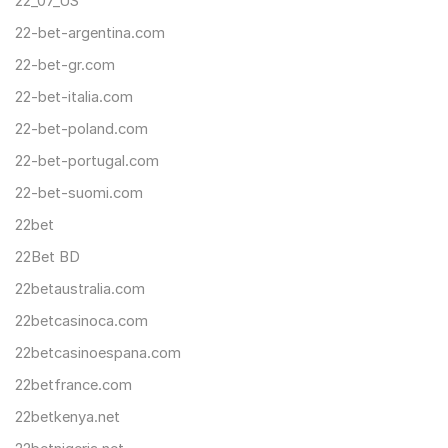
22_07_US
22-bet-argentina.com
22-bet-gr.com
22-bet-italia.com
22-bet-poland.com
22-bet-portugal.com
22-bet-suomi.com
22bet
22Bet BD
22betaustralia.com
22betcasinoca.com
22betcasinoespana.com
22betfrance.com
22betkenya.net