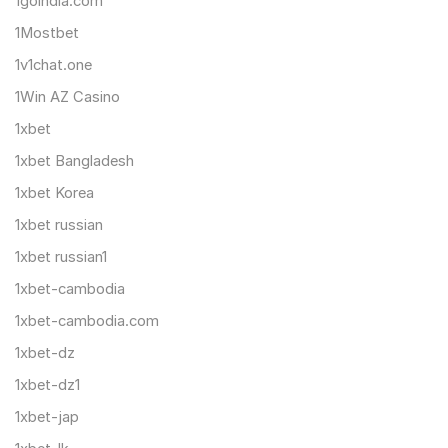
1goindia.com
1Mostbet
1v1chat.one
1Win AZ Casino
1xbet
1xbet Bangladesh
1xbet Korea
1xbet russian
1xbet russian1
1xbet-cambodia
1xbet-cambodia.com
1xbet-dz
1xbet-dz1
1xbet-jap