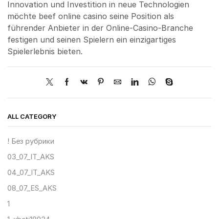
Innovation und Investition in neue Technologien
möchte beef online casino seine Position als
führender Anbieter in der Online-Casino-Branche
festigen und seinen Spielern ein einzigartiges
Spielerlebnis bieten.
ALL CATEGORY
! Без рубрики
03_07_IT_AKS
04_07_IT_AKS
08_07_ES_AKS
1