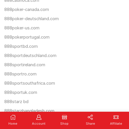
888casinoca.com
888poker-canada.com
888poker-deutschland.com
888poker-us.com
888pokerportugal.com
888sportbd.com
888sportdeutschland.com
888sportireland.com
888sportro.com
888sportsouthafrica.com
888sportuk.com
888starz bd
888starzbangladesh.com
888starzpl.net
Home
Account
Shop
Share
Affiliate